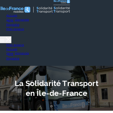
Accueil
1
ère
Demande
Eligibilité
Mon espace
Mon espace
Accueil
1
ère
Demande
Eligibilité
La Solidarité Transport
en Île-de-France